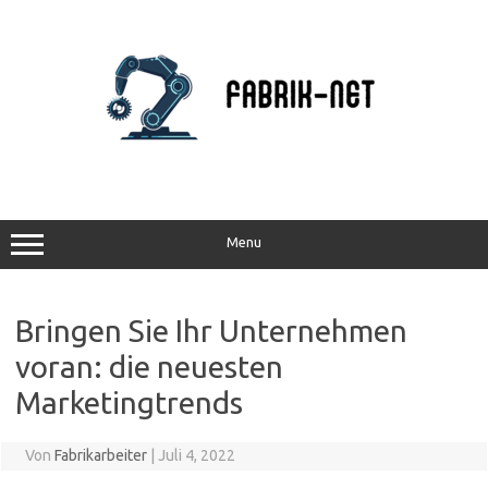
Zum
Inhalt
springen
Menu
Bringen Sie Ihr Unternehmen
voran: die neuesten
Marketingtrends
Von
Fabrikarbeiter
|
Juli 4, 2022