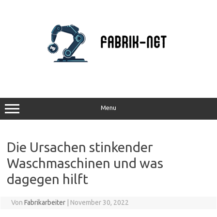
Zum
Inhalt
springen
Menu
Die Ursachen stinkender
Waschmaschinen und was
dagegen hilft
Von
Fabrikarbeiter
|
November 30, 2022