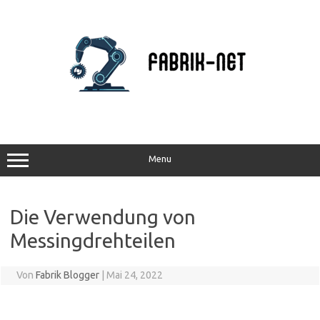
Zum
Inhalt
springen
Menu
Die Verwendung von
Messingdrehteilen
Von
Fabrik Blogger
|
Mai 24, 2022