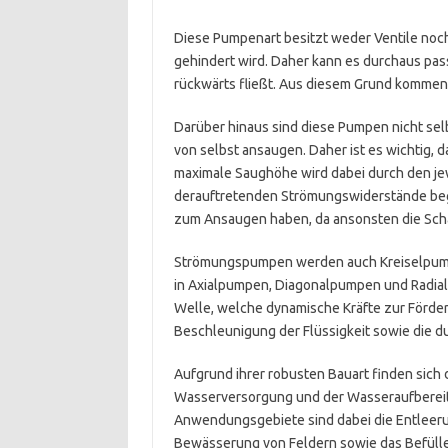
Diese Pumpenart besitzt weder Ventile noch 
gehindert wird. Daher kann es durchaus pass
rückwärts fließt. Aus diesem Grund komme
Darüber hinaus sind diese Pumpen nicht se
von selbst ansaugen. Daher ist es wichtig, da
maximale Saughöhe wird dabei durch den jew
derauftretenden Strömungswiderstände begr
zum Ansaugen haben, da ansonsten die Sch
Strömungspumpen werden auch Kreiselpump
in Axialpumpen, Diagonalpumpen und Radial
Welle, welche dynamische Kräfte zur Förder
Beschleunigung der Flüssigkeit sowie die du
Aufgrund ihrer robusten Bauart finden sich
Wasserversorgung und der Wasseraufbereit
Anwendungsgebiete sind dabei die Entleeru
Bewässerung von Feldern sowie das Befülle