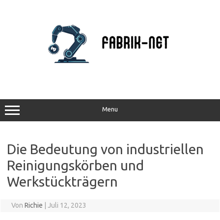
Zum
Inhalt
springen
Menu
Die Bedeutung von industriellen
Reinigungskörben und
Werkstückträgern
Von
Richie
|
Juli 12, 2023