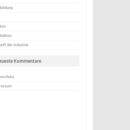
tbildung
ikon
duktion
nft der Industrie
eueste Kommentare
enschutz
ressum