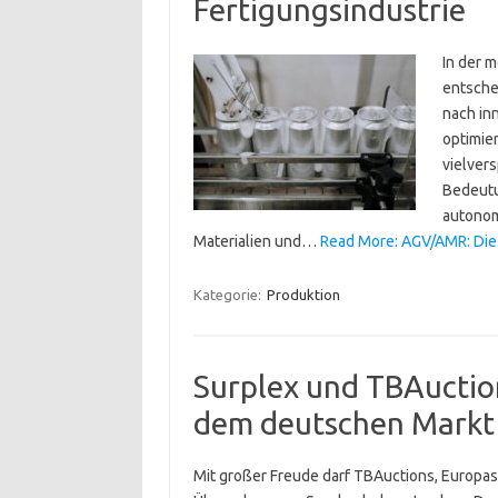
Fertigungsindustrie
In der m
entsche
nach in
optimie
vielver
Bedeutu
autonom
Materialien und…
Read More: AGV/AMR: Die 
Kategorie:
Produktion
Surplex und TBAuction
dem deutschen Markt
Mit großer Freude darf TBAuctions, Europa