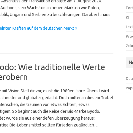
Abschluss der Transaktion erfolgte am 7. August 2024.
TBAuctions, sein Wachstum in neuen Märkten wie Polen,
For
blik, Ungarn und Serbien zu beschleunigen. Darüber hinaus
KI
Lex
einten Kräften auf dem deutschen Markt »
Pro
Zuku
N
odo: Wie traditionelle Werte
erobern
Dat
Imp
mit Vision Stell dir vor, es ist die 1980er Jahre. Überall wird
 schneller und globaler gedacht. Doch mitten in diesem Trubel
 Menschen, die träumen von etwas Echtem, etwas
tigem. So beginnt auch die Reise der Bio-Marke Byodo.
et wurde sie aus einer tiefen Überzeugung heraus:
tige Bio-Lebensmittel sollten für jeden zugänglich…