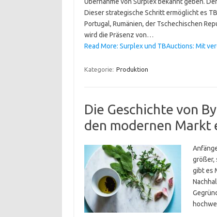
Übernahme von Surplex bekannt geben. Der 
Dieser strategische Schritt ermöglicht es 
Portugal, Rumänien, der Tschechischen Repu
wird die Präsenz von…
Read More: Surplex und TBAuctions: Mit ver
Kategorie:
Produktion
Die Geschichte von By
den modernen Markt 
Anfänge 
größer,
gibt es
Nachhal
Gegründ
hochwer