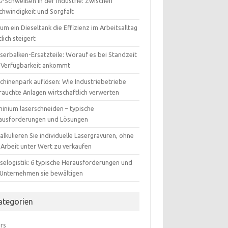
-Schweißen in der Industrie: Zwischen
chwindigkeit und Sorgfalt
m ein Dieseltank die Effizienz im Arbeitsalltag
lich steigert
serbalken-Ersatzteile: Worauf es bei Standzeit
 Verfügbarkeit ankommt
chinenpark auflösen: Wie Industriebetriebe
rauchte Anlagen wirtschaftlich verwerten
minium laserschneiden – typische
ausforderungen und Lösungen
alkulieren Sie individuelle Lasergravuren, ohne
 Arbeit unter Wert zu verkaufen
selogistik: 6 typische Herausforderungen und
 Unternehmen sie bewältigen
ategorien
ers