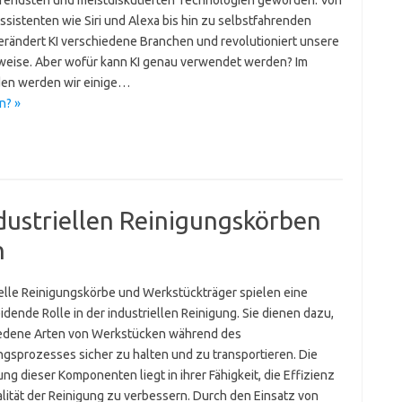
erendsten und meistdiskutierten Technologien geworden. Von
ssistenten wie Siri und Alexa bis hin zu selbstfahrenden
erändert KI verschiedene Branchen und revolutioniert unsere
eise. Aber wofür kann KI genau verwendet werden? Im
en werden wir einige…
n? »
dustriellen Reinigungskörben
n
ielle Reinigungskörbe und Werkstückträger spielen eine
dende Rolle in der industriellen Reinigung. Sie dienen dazu,
edene Arten von Werkstücken während des
ngsprozesses sicher zu halten und zu transportieren. Die
g dieser Komponenten liegt in ihrer Fähigkeit, die Effizienz
lität der Reinigung zu verbessern. Durch den Einsatz von