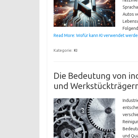
faszini
Spracha
Autos v
Lebensw
Folgend
Read More: Wofür kann KI verwendet werde
Kategorie:
KI
Die Bedeutung von in
und Werkstückträger
Industr
entschei
verschi
Reinigu
Bedeutun
und Qua