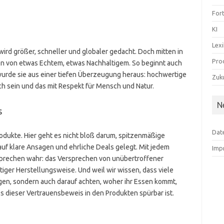
For
KI
Lex
ll wird größer, schneller und globaler gedacht. Doch mitten in
Pro
en von etwas Echtem, etwas Nachhaltigem. So beginnt auch
wurde sie aus einer tiefen Überzeugung heraus: hochwertige
Zuku
ch sein und das mit Respekt für Mensch und Natur.
N
s
Dat
rodukte. Hier geht es nicht bloß darum, spitzenmäßige
auf klare Ansagen und ehrliche Deals gelegt. Mit jedem
Imp
sprechen wahr: das Versprechen von unübertroffener
tiger Herstellungsweise. Und weil wir wissen, dass viele
en, sondern auch darauf achten, woher ihr Essen kommt,
ss dieser Vertrauensbeweis in den Produkten spürbar ist.