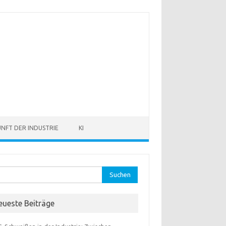
NFT DER INDUSTRIE
KI
hen
:
eueste Beiträge