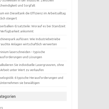
-Schweißen in der Industrie: Zwischen
chwindigkeit und Sorgfalt
m ein Dieseltank die Effizienz im Arbeitsalltag
lich steigert
serbalken-Ersatzteile: Worauf es bei Standzeit
 Verfügbarkeit ankommt
chinenpark auflösen: Wie Industriebetriebe
rauchte Anlagen wirtschaftlich verwerten
minium laserschneiden – typische
ausforderungen und Lösungen
alkulieren Sie individuelle Lasergravuren, ohne
 Arbeit unter Wert zu verkaufen
selogistik: 6 typische Herausforderungen und
 Unternehmen sie bewältigen
ategorien
ers