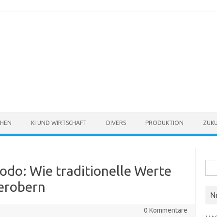
CHEN
KI UND WIRTSCHAFT
DIVERS
PRODUKTION
ZUKU
Suc
odo: Wie traditionelle Werte
nach
erobern
N
0 Kommentare