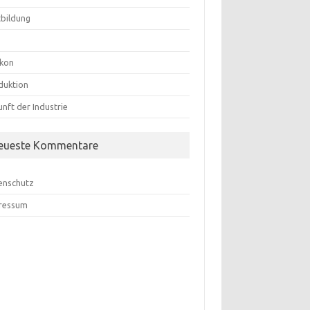
tbildung
ikon
duktion
nft der Industrie
eueste Kommentare
enschutz
ressum