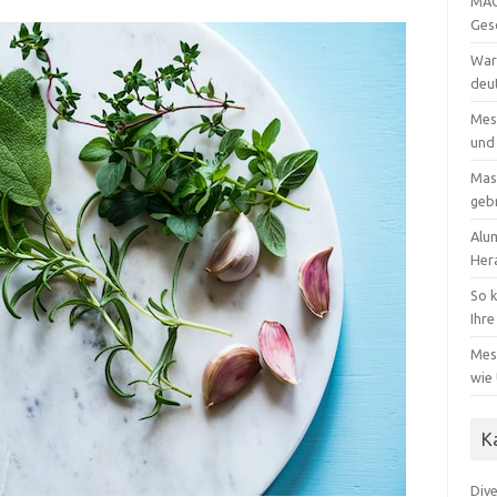
MAG
Ges
Waru
deut
Mes
und
Mas
geb
Alu
Her
So k
Ihre
Mes
wie
K
Div