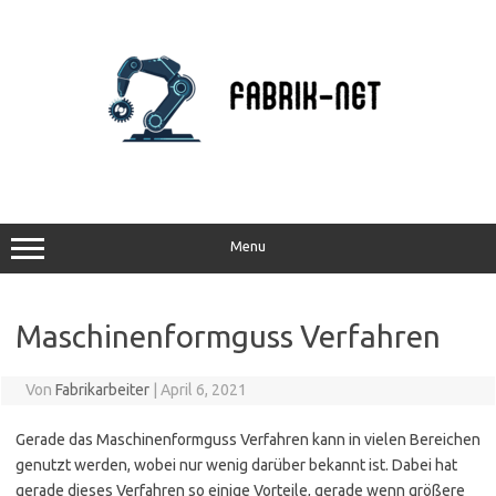
Zum
Inhalt
springen
Menu
Maschinenformguss Verfahren
Von
Fabrikarbeiter
|
April 6, 2021
Gerade das Maschinenformguss Verfahren kann in vielen Bereichen
genutzt werden, wobei nur wenig darüber bekannt ist. Dabei hat
gerade dieses Verfahren so einige Vorteile, gerade wenn größere